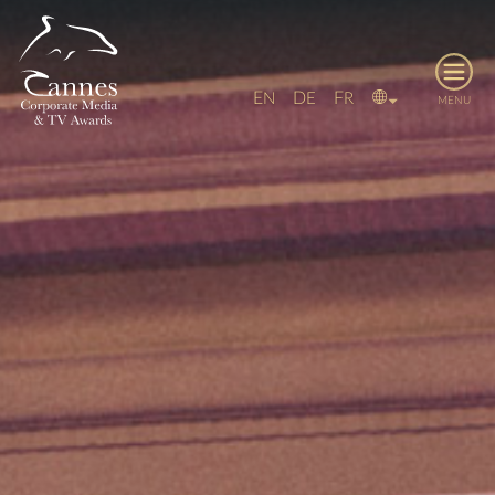
E
D
F
N
E
R
MENU